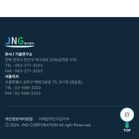
본사 / 기술연구소
전북 전주시 완산구 쑥고개로 208(삼천동 3가)
TEL :
063-271-3202
FAX : 063-271-3203
서울지사
서울특별시 송파구 백제고분로 75, 911호 (잠실동)
TEL :
02-568-3202
FAX : 02-568-3203
메
세
개인정보처리방침
이메일무단수집거부
지
ⓒ 2024. JNG CORPORATION All right Reserved.
TOP