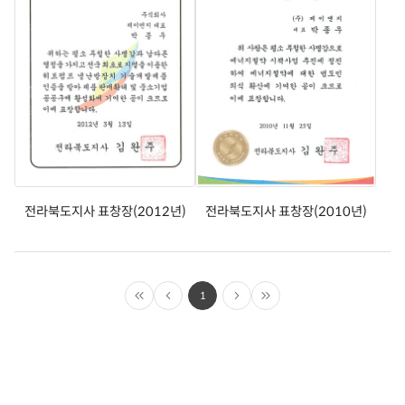
전라북도지사 표창장(2012년)
전라북도지사 표창장(2010년)
1
처
이
>
마
음
전
다
지
으
페
음
막
로
이
페
으
지
이
로
지