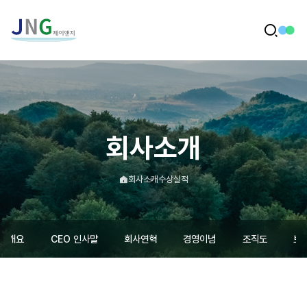
메
인
전
검
체
으
색
메
로
뉴
이
동
회사소개
메
회사소개
수상실적
인
으
로
이
사개요
CEO 인사말
회사연혁
경영이념
조직도
보
동