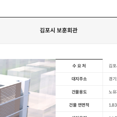
김포시 보훈회관
시스템의 항목에 관한 표입니다.
수 요 처
김포
대지주소
경기
건물용도
노유
건물 연면적
1,8