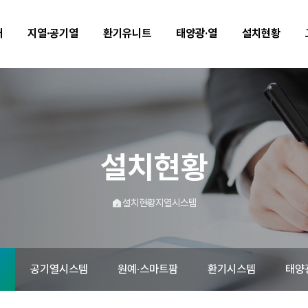
개
지열·공기열
환기유니트
태양광·열
설치현황
설치현황
메
설치현황
지열시스템
인
으
로
이
원예∙스마트팜
템
공기열시스템
환기시스템
태양
동