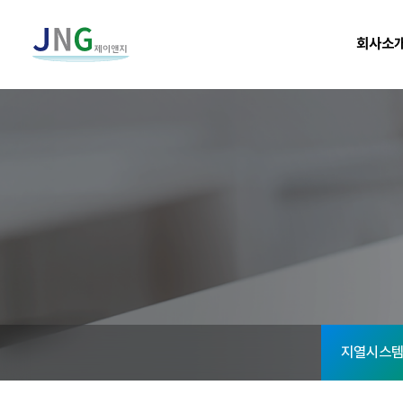
메
회사소
인
으
로
이
동
지열시스