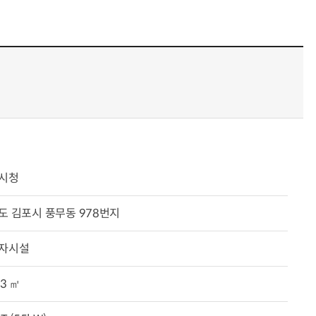
시청
도 김포시 풍무동 978번지
자시설
33 ㎡