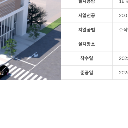
설치용량
16 
지열천공
200
지열공법
수직
설치장소
착수일
202
준공일
202