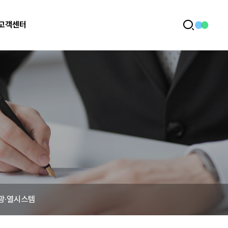
고객센터
전
검
체
색
메
뉴
광·열시스템