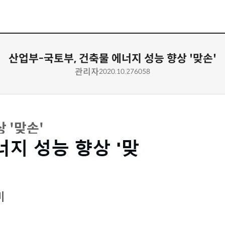
산업부-국토부, 건축물 에너지 성능 향상 '맞손'
관리자
2020.10.27
6058
 '맞손'