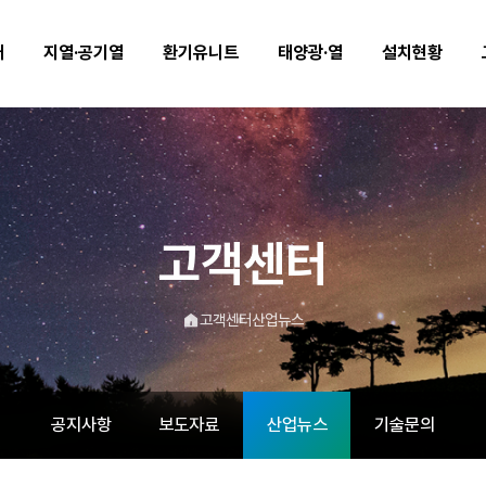
개
지열·공기열
환기유니트
태양광·열
설치현황
고객센터
메
고객센터
산업뉴스
인
으
로
이
공지사항
보도자료
산업뉴스
기술문의
동