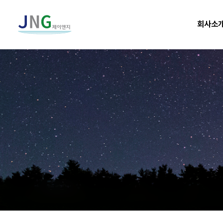
메
회사소
인
으
로
이
동