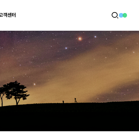
고객센터
전
검
체
색
메
뉴