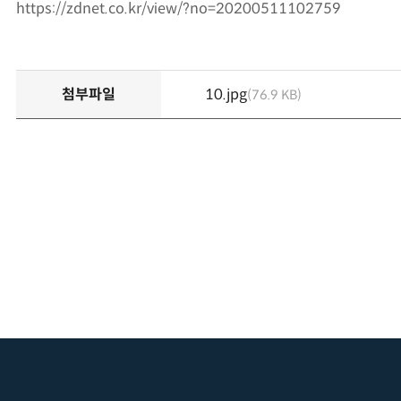
https://zdnet.co.kr/view/?no=20200511102759
첨부파일
10.jpg
76.9 KB